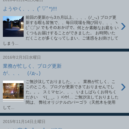
ようやく、、、(ﾟ▽ﾟ*)!!!
前回の更新から3カ月以上、、、、(ﾉ_-｡) ブログ更
›
新する暇も皆無で、、毎日現場を飛び回り、、、ヽ
(;ﾟ〇ﾟ)ﾉ でもそのおかげで、何とか素敵なお庭を い
くつもお届けすることができました。 お時間いた
だくことが多くなってしまい、ご迷惑をお掛けして
しまう...
2016年2月3日水曜日
業務が忙しく、ブログ更新
が、、、 (ﾉд-｡)
›
ご無沙汰しておりました。。。 業務が忙しく、こ
このところ、ブログが更新できておりませんでし
た。。。 スミマセン、、、 いましばらくお待ちく
ださい ヾ(_ _。）ﾊﾝｾｲ… ご無沙汰しておりました
間は、 弊社オリジナルのパーゴラ（天然木を使用
して...
2015年11月14日土曜日