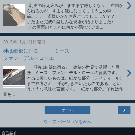
›
朝夕の冷え込みが、ますます厳しくなり、 布団か
ら出るのがますます嫌になってしまうこの季
節。。。 皆様いかがお過ごしでしょうか？？
またまた完成の楽しみな現場が始まりました♪
この画面のどこかに何かが隠れていま...
2015年11月1日日曜日
神は細部に宿る ミース・
ファン・デル・ローエ
›
『神は細部に宿る』 建築の世界で活躍した巨
匠、ミース・ファン・デル・ローエの言葉です。
本当に美しいものは、細かな部分（ディティール）
まで熟考され、 手が行き届いたものである、とい
うような意味の言葉です。 細かな部分。それは作
業を...
›
ホーム
ウェブ バージョンを表示
自己紹介