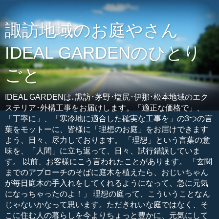
諏訪地域のお庭やさん
IDEAL GARDENのひとり
ごと
IDEAL GARDENは､諏訪･茅野･塩尻･伊那･松本地域のエク
ステリア･外構工事をお届けします。「適正な価格で」、
「丁寧に」、「寒冷地に適合した確実な工事を」の3つの言
葉をモットーに、皆様に「理想のお庭」をお届けできます
よう、日々、尽力しております。 「理想」という言葉の意
味を、「人間」に立ち返って、日々、試行錯誤していま
す。 以前、お客様にこう言われたことがあります。 「玄関
までのアプローチのそばに庭木を植えたら、おじいちゃん
が毎日庭木の手入れをしてくれるようになって、急に元気
になっちゃったのよ！」 理想の庭って、こういうことなん
じゃないかなって思います。ただきれいな庭ではなく、そ
こに住む人の暮らしを今よりちょっと豊かに、元気にして