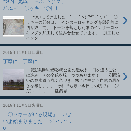
ついに完成 ﾟ+｡:.ﾟヽ(*´∀`)
ﾉﾟ.:｡+ﾟ 〇ッキーです！
›
ついにできました ﾟ+｡:.ﾟヽ(*´∀`)ﾉﾟ.:｡+ﾟ 〇
ッキーの部分は、 インターロッキングを部分的に
切り抜いて、 トーンを落とした別のインターロッ
キングを加工して組み合わせています。 加工した
インタ...
2015年11月8日日曜日
丁寧に、丁寧に、、、
›
諏訪湖畔の赤砂崎公園の造成も、日を追うごと
に進み、その全貌を現しつつあります！ 公園沿
いの並木道も赤く色づき、寒さの中にも自然の温か
さを感じ、、、 それでも寒い今日この頃です (ノ
Д`)・゜・。 建築界...
2015年11月3日火曜日
「〇ッキーがいる現場」 いよ
いよ始まりました ☆ﾟ･:,｡*:..｡
o