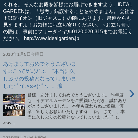
くれる。 そんなお庭を皆様にお届けできますよう、IDEAL
GARDENは、「思考」錯誤することをやめません。 会社は
下諏訪イオン（旧ジャスコ）の隣にあります。県道からも
見えますよ！お気軽にお立ち寄りください。 ※お立ち寄り
の際は、事前にフリーダイヤル0120-020-315までお電話く
ださい。 http://www.idealgarden.jp
2018年1月5日金曜日
あけましておめでとうございま
す｡:.ﾟヽ(´∀`｡)ﾉﾟ.:｡ ゜本当に久
しぶりの投稿となってしまいま
›
した･ﾟ･(｡>ω<)･ﾟ･、、涙
皆様、あけましておめでとうございます。 昨年度
も、イデアルガーデンをご愛顧いただき、誠にあり
がとうございました。 本年も変わらぬご愛顧、何
卒、宜しくお願いいたします<(_ _)>。 さて、、本
当に久しぶりの投稿となってしまいました･ﾟ･(｡
>ω<...
2016年5月24日火曜日