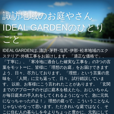
諏訪地域のお庭やさん
IDEAL GARDENのひとり
ごと
IDEAL GARDENは､諏訪･茅野･塩尻･伊那･松本地域のエク
ステリア･外構工事をお届けします。「適正な価格で」、
「丁寧に」、「寒冷地に適合した確実な工事を」の3つの言
葉をモットーに、皆様に「理想のお庭」をお届けできます
よう、日々、尽力しております。 「理想」という言葉の意
味を、「人間」に立ち返って、日々、試行錯誤していま
す。 以前、お客様にこう言われたことがあります。 「玄関
までのアプローチのそばに庭木を植えたら、おじいちゃん
が毎日庭木の手入れをしてくれるようになって、急に元気
になっちゃったのよ！」 理想の庭って、こういうことなん
じゃないかなって思います。ただきれいな庭ではなく、そ
こに住む人の暮らしを今よりちょっと豊かに、元気にして