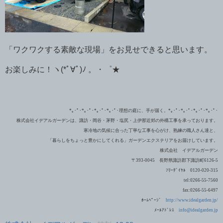
「ワクワクする素敵な現場」をお見せできると思います。
お楽しみに！ヽ(*ﾟ∀ﾟ)ﾉ 。・゜★
*｡･ﾟ･*｡･ﾟ･*｡･ﾟ･*｡･ﾟ･理想の庭に、手が届く。*｡･ﾟ･*｡･ﾟ･*｡･ﾟ･*｡･ﾟ･
株式会社イデアルガーデンは、諏訪・岡谷・茅野・塩尻・上伊那近郊の外構工事を承っております。
寒冷地の気候に合った丁寧な工事を心がけ、熟練の職人さん達と、
「暮らしをちょっと豊かにしてくれる」ガーデンエクステリアをお届けしています。
株式会社 イデアルガーデン
〒393-0045 長野県諏訪郡下諏訪町6126-5
ﾌﾘｰﾀﾞｲﾔﾙ 0120-020-315
tel:0266-55-7560
fax:0266-55-6497
ﾎｰﾑﾍﾟｰｼﾞ
http://www.idealgarden.jp/
ﾒｰﾙｱﾄﾞﾚｽ
info@idealgarden.jp