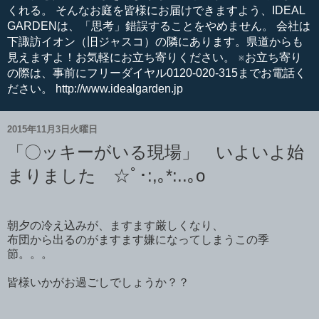
くれる。 そんなお庭を皆様にお届けできますよう、IDEAL
GARDENは、「思考」錯誤することをやめません。 会社は
下諏訪イオン（旧ジャスコ）の隣にあります。県道からも
見えますよ！お気軽にお立ち寄りください。 ※お立ち寄り
の際は、事前にフリーダイヤル0120-020-315までお電話く
ださい。 http://www.idealgarden.jp
2015年11月3日火曜日
「〇ッキーがいる現場」 いよいよ始
まりました ☆ﾟ･:,｡*:..｡o
朝夕の冷え込みが、ますます厳しくなり、
布団から出るのがますます嫌になってしまうこの季
節。。。
皆様いかがお過ごしでしょうか？？