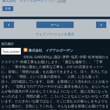
株式会社 イデアルガーデン
時刻:
13:08
共有
‹
›
ホーム
ウェブ バージョンを表示
自己紹介
株式会社 イデアルガーデン
IDEAL GARDENは､諏訪･茅野･塩尻･伊那･松本地域のエ
クステリア･外構工事をお届けします。「適正な価格で」、「丁寧
に」、「寒冷地に適合した確実な工事を」の3つの言葉をモットー
に、皆様に「理想のお庭」をお届けできますよう、日々、尽力してお
ります。 「理想」という言葉の意味を、「人間」に立ち返って、
日々、試行錯誤しています。 以前、お客様にこう言われたことがあり
ます。 「玄関までのアプローチのそばに庭木を植えたら、おじいちゃ
んが毎日庭木の手入れをしてくれるようになって、急に元気になっち
ゃったのよ！」 理想の庭って、こういうことなんじゃないかなって思
います。ただきれいな庭ではなく、そこに住む人の暮らしを今よりち
ょっと豊かに、元気にしてくれる。 そんなお庭を皆様にお届けできま