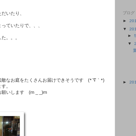
ブログ
ただいたり、
►
20
まっていたりで、、、
▼
20
►
した。。。
▼
敵なお庭をたくさんお届けできそうです (*´∇｀*)
►
20
ます。
します (m _ _)m