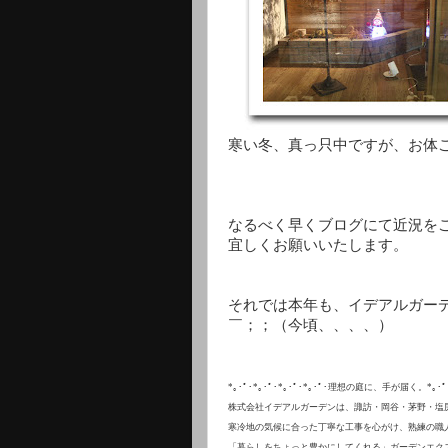
寒い冬、真っ只中ですが、お体ご自愛下
なるべく早くブログにて近況を
宜しくお願いいたします。
それでは本年も、イデアルガ
￣；；（今頃、、、、）
*｡･ﾟ･*｡･ﾟ･*｡･ﾟ･*｡･ﾟ･理想の庭に、手が届く。*｡･ﾟ･*
株式会社イデアルガーデンは、諏訪・岡谷・茅野・塩
寒冷地の気候に合った丁寧な工事を心がけ、熟練の職
「暮らしをちょっと豊かにしてくれる」ガーデンエク