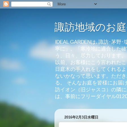
諏訪地域のお庭や
IDEAL GARDENは､諏訪
寧に」、「寒冷地に適合した確
う、日々、尽力しております。
以前、お客様にこう言われたこ
日庭木の手入れをしてくれるよ
ないかなって思います。ただき
る。 そんなお庭を皆様にお届け
訪イオン（旧ジャスコ）の隣に
は、事前にフリーダイヤル0120-020-
2016年2月3日水曜日