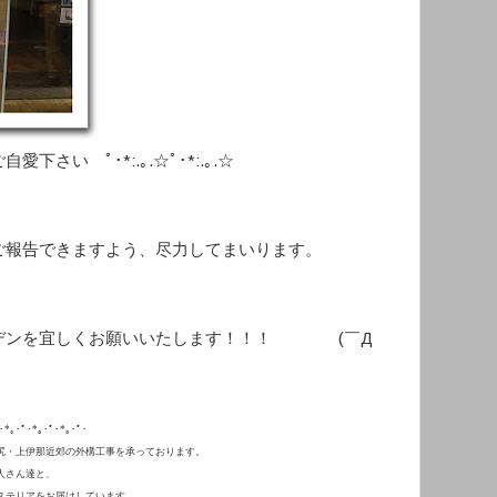
さい ﾟ･*:.｡.☆ﾟ･*:.｡.☆
ご報告できますよう、尽力してまいります。
ーデンを宜しくお願いいたします！！！ (￣Д
｡･ﾟ･*｡･ﾟ･*｡･ﾟ･
尻・上伊那近郊の外構工事を承っております。
人さん達と、
ステリアをお届けしています。