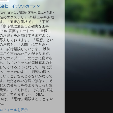
式会社 イデアルガーデン
L GARDENは､諏訪･茅野･塩尻･伊那･
域のエクステリア･外構工事をお届
す。「適正な価格で」、「丁寧
「寒冷地に適合した確実な工事
3つの言葉をモットーに、皆様に
のお庭」をお届けできますよう、
尽力しております。 「理想」とい
の意味を、「人間」に立ち返っ
々、試行錯誤しています。 以前、
にこう言われたことがあります。
までのアプローチのそばに庭木を
ら、おじいちゃんが毎日庭木の手
してくれるようになって、急に元
っちゃったのよ！」 理想の庭っ
ういうことなんじゃないかなって
す。ただきれいな庭ではなく、そ
む人の暮らしを今よりちょっと豊
元気にしてくれる。 そんなお庭を
お届けできますよう、IDEAL
DENは、「思考」錯誤することをや
ん。
ロフィールを表示