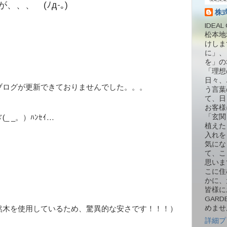
、、 (ﾉд-｡)
株
IDEA
松本地
けしま
に」、
を」の
「理想
日々、
ブログが更新できておりませんでした。。。
う言葉
て、日
お客様
「玄関
 _。）ﾊﾝｾｲ…
植えた
入れを
気にな
て、こ
思いま
こに住
かに、
皆様に
GAR
めませ
然木を使用しているため、驚異的な安さです！！！）
詳細プ