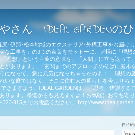
さん IDEAL GARDENの
･茅野･塩尻･伊那･松本地域のエクステリア･外構工事をお
実な工事を」の3つの言葉をモットーに、皆様に「理想
 「理想」という言葉の意味を、「人間」に立ち返って
とがあります。 「玄関までのアプローチのそばに庭木
うになって、急に元気になっちゃったのよ！」 理想の
れいな庭ではなく、そこに住む人の暮らしを今よりちょ
できますよう、IDEAL GARDENは、「思考」錯誤す
あります。県道からも見えますよ！お気軽にお立ち寄り
315までお電話ください。 http://www.idealgarden.
自己紹