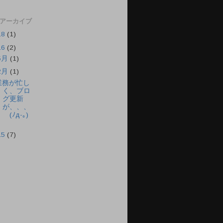
 アーカイブ
18
(1)
16
(2)
5月
(1)
2月
(1)
業務が忙し
く、ブロ
グ更新
が、、、
(ﾉд-｡)
15
(7)