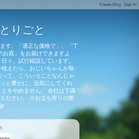
ひとりごと
届けします。「適正な価格で」、「丁
のお庭」をお届けできますよ
、日々、試行錯誤しています。
を植えたら、おじいちゃんが毎
庭って、こういうことなんじゃ
っと豊かに、元気にしてくれ
ることをやめません。 会社は下諏
ください。 ※お立ち寄りの際
jp
介